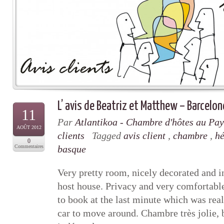
L’ avis de Beatriz et Matthew – Barcelon
11
Par
Atlantikoa - Chambre d'hôtes au Pa
AOÛT 2012
clients
Tagged
avis client
,
chambre
,
h
0
Commentaires
basque
Very pretty room, nicely decorated and 
host house. Privacy and very comfortabl
to book at the last minute which was real
car to move around. Chambre très jolie, 