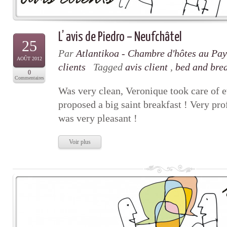
L’ avis de Piedro – Neufchâtel
25
Par
Atlantikoa - Chambre d'hôtes au Pa
AOÛT 2012
clients
Tagged
avis client
,
bed and bre
0
Commentaires
Was very clean, Veronique took care of e
proposed a big saint breakfast ! Very pro
was very pleasant !
Voir plus